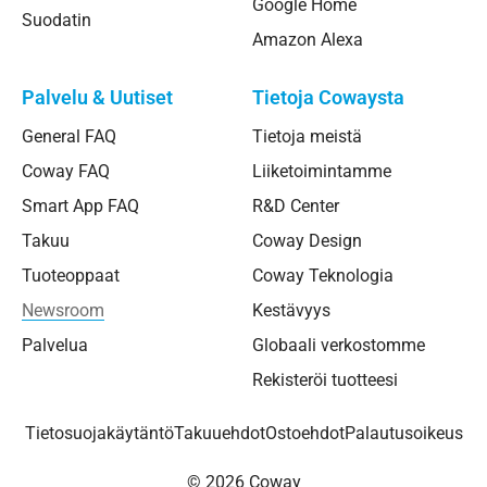
Google Home
Suodatin
Amazon Alexa
Palvelu & Uutiset
Tietoja Cowaysta
General FAQ
Tietoja meistä
Coway FAQ
Liiketoimintamme
Smart App FAQ
R&D Center
Takuu
Coway Design
Tuoteoppaat
Coway Teknologia
Newsroom
Kestävyys
Palvelua
Globaali verkostomme
Rekisteröi tuotteesi
Tietosuojakäytäntö
Takuuehdot
Ostoehdot
Palautusoikeus
© 2026 Coway