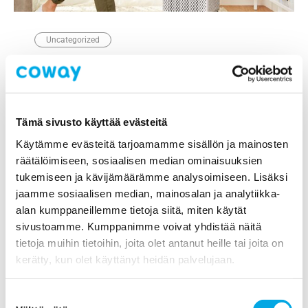
Uncategorized
Matcha din luftrenare till din inredning
8 heinäkuun, 2021
Tämä sivusto käyttää evästeitä
Käytämme evästeitä tarjoamamme sisällön ja mainosten
räätälöimiseen, sosiaalisen median ominaisuuksien
tukemiseen ja kävijämäärämme analysoimiseen. Lisäksi
jaamme sosiaalisen median, mainosalan ja analytiikka-
alan kumppaneillemme tietoja siitä, miten käytät
sivustoamme. Kumppanimme voivat yhdistää näitä
tietoja muihin tietoihin, joita olet antanut heille tai joita on
kerätty, kun olet käyttänyt heidän palvelujaan.
Uncategorized
Hur lukt påverkar ditt humör och hur
Suostumuksen
luftrenare kan hjälpa