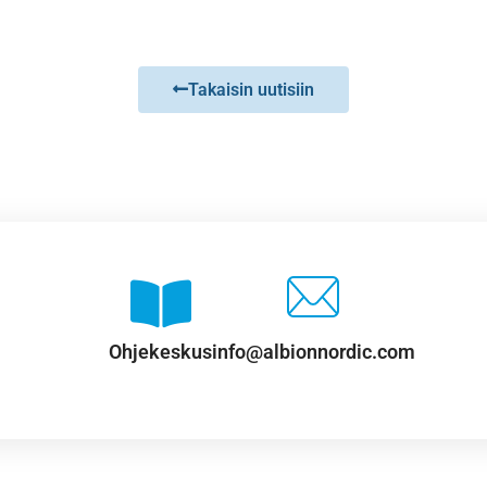
Takaisin uutisiin
Ohjekeskus
info@albionnordic.com