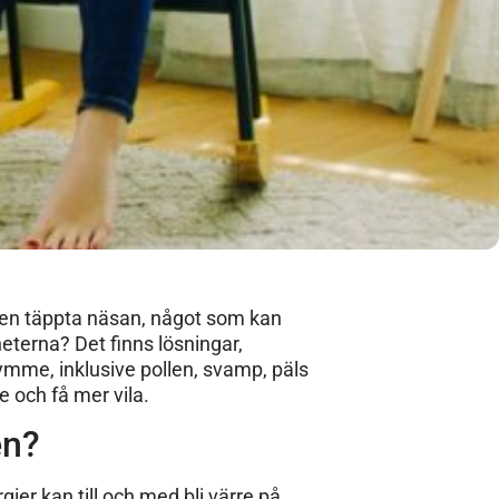
 den täppta näsan, något som kan
eterna? Det finns lösningar,
ymme, inklusive pollen, svamp, päls
e och få mer vila.
en?
ier kan till och med bli värre på