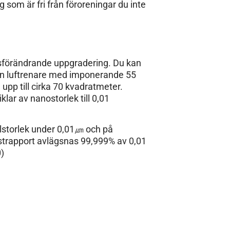
 som är fri från föroreningar du inte
ivsförändrande uppgradering. Du kan
ten luftrenare med imponerande 55
upp till cirka 70 kvadratmeter.
klar av nanostorlek till 0,01
elstorlek under 0,01㎛ och på
estrapport avlägsnas 99,999% av 0,01
)