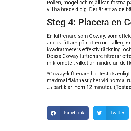
Pollen, mögel och mjäll kan fastna på
vill ha bredvid dig. Det är ett av de
Steg 4: Placera en 
En luftrenare som Coway, som effekti
andas lättare på natten och allergie
kvadratmeters effektiv täckning, oc
Dessa Coway-luftrenare filtrerar effe
mikrometer, vilket är mindre än de fl
*Coway-luftrenare har testats enlig
maximal fläkthastighet vid normal r
㎛ partiklar inom 12 minuter. (Test
Facebook
Twitter