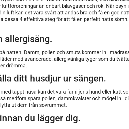
er luftföroreningar än enbart bilavgaser och rök. När osyn
 din luft kan det vara svårt att andas bra och få en god na
va dessa 4 effektiva steg för att få en perfekt natts söm
n allergisäng.
re på natten. Damm, pollen och smuts kommer in i madras
läder med avancerade, allergivänliga tyger som du tvättar
öker drömma.
lla ditt husdjur ur sängen.
med täppt näsa kan det vara familjens hund eller katt som
kså medföra spåra pollen, dammkvalster och mögel in i di
 flytta ut dem från sovrummet.
innan du lägger dig.