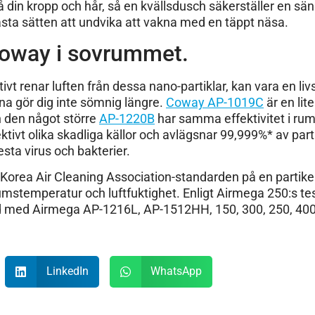
 din kropp och hår, så en kvällsdusch säkerställer en säng
 bästa sätten att undvika att vakna med en täppt näsa.
Coway i sovrummet.
vt renar luften från dessa nano-partiklar, kan vara en l
rna gör dig inte sömnig längre.
Coway AP-1019C
är en li
h den något större
AP-1220B
har samma effektivitet i rum 
ktivt olika skadliga källor och avlägsnar 99,999%* av parti
esta virus och bakterier.
t Korea Air Cleaning Association-standarden på en partik
umstemperatur och luftfuktighet. Enligt Airmega 250:s t
ad med Airmega AP-1216L, AP-1512HH, 150, 300, 250, 400
LinkedIn
WhatsApp