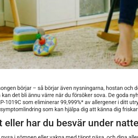
äsongen börjar – så börjar även nysningarna, hostan och
 kan det bli ännu värre när du försöker sova. De goda nyh
P-1019C som eliminerar 99,999%* av allergener i ditt utr
 symptomlindring som kan hjälpa dig att känna dig friskar
tt eller har du besvär under natt
nysa i sömnen eller vakna med täppt näsa, och dina allerg