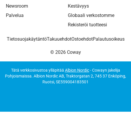
Newsroom
Kestävyys
Palvelua
Globaali verkostomme
Rekisteröi tuotteesi
Tietosuojakäytäntö
Takuuehdot
Ostoehdot
Palautusoikeus
© 2026 Coway
Tätä verkkosivustoa ylläpitää
Albion Nordic
- Cowayn jakelija
Pohjoismaissa. Albion Nordic AB, Traktorgatan 2, 745 37 Enköping,
Ruotsi, SE559004183501