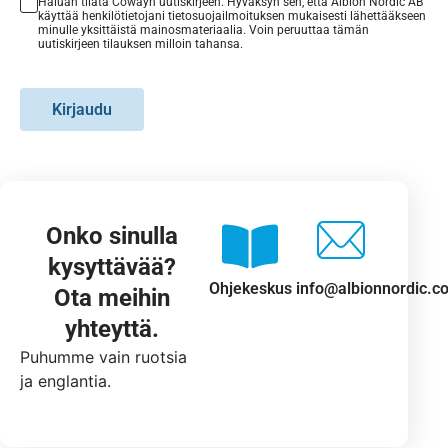
Haluan tilata Cowayn uutiskirjeen. Hyväksyn sen, että Albion Nordic AB
käyttää henkilötietojani tietosuojailmoituksen mukaisesti lähettääkseen
minulle yksittäistä mainosmateriaalia. Voin peruuttaa tämän
uutiskirjeen tilauksen milloin tahansa.
Kirjaudu
Onko sinulla
kysyttävää?
Ohjekeskus
info@albionnordic.c
Ota meihin
yhteyttä.
Puhumme vain ruotsia
ja englantia.