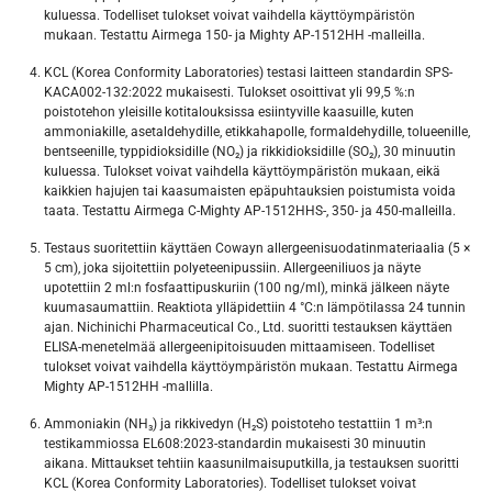
kuluessa. Todelliset tulokset voivat vaihdella käyttöympäristön
mukaan. Testattu Airmega 150- ja Mighty AP-1512HH -malleilla.
KCL (Korea Conformity Laboratories) testasi laitteen standardin SPS-
KACA002-132:2022 mukaisesti. Tulokset osoittivat yli 99,5 %:n
poistotehon yleisille kotitalouksissa esiintyville kaasuille, kuten
ammoniakille, asetaldehydille, etikkahapolle, formaldehydille, tolueenille,
bentseenille, typpidioksidille (NO₂) ja rikkidioksidille (SO₂), 30 minuutin
kuluessa. Tulokset voivat vaihdella käyttöympäristön mukaan, eikä
kaikkien hajujen tai kaasumaisten epäpuhtauksien poistumista voida
taata. Testattu Airmega C-Mighty AP-1512HHS-, 350- ja 450-malleilla.
Testaus suoritettiin käyttäen Cowayn allergeenisuodatinmateriaalia (5 ×
5 cm), joka sijoitettiin polyeteenipussiin. Allergeeniliuos ja näyte
upotettiin 2 ml:n fosfaattipuskuriin (100 ng/ml), minkä jälkeen näyte
kuumasaumattiin. Reaktiota ylläpidettiin 4 °C:n lämpötilassa 24 tunnin
ajan. Nichinichi Pharmaceutical Co., Ltd. suoritti testauksen käyttäen
ELISA-menetelmää allergeenipitoisuuden mittaamiseen. Todelliset
tulokset voivat vaihdella käyttöympäristön mukaan. Testattu Airmega
Mighty AP-1512HH -mallilla.
Ammoniakin (NH₃) ja rikkivedyn (H₂S) poistoteho testattiin 1 m³:n
testikammiossa EL608:2023-standardin mukaisesti 30 minuutin
aikana. Mittaukset tehtiin kaasunilmaisuputkilla, ja testauksen suoritti
KCL (Korea Conformity Laboratories). Todelliset tulokset voivat