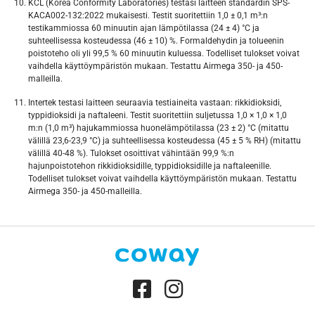
KCL (Korea Conformity Laboratories) testasi laitteen standardin SPS-
KACA002-132:2022 mukaisesti. Testit suoritettiin 1,0 ± 0,1 m³:n
testikammiossa 60 minuutin ajan lämpötilassa (24 ± 4) °C ja
suhteellisessa kosteudessa (46 ± 10) %. Formaldehydin ja tolueenin
poistoteho oli yli 99,5 % 60 minuutin kuluessa. Todelliset tulokset voivat
vaihdella käyttöympäristön mukaan. Testattu Airmega 350- ja 450-
malleilla.
Intertek testasi laitteen seuraavia testiaineita vastaan: rikkidioksidi,
typpidioksidi ja naftaleeni. Testit suoritettiin suljetussa 1,0 × 1,0 × 1,0
m:n (1,0 m³) hajukammiossa huonelämpötilassa (23 ± 2) °C (mitattu
välillä 23,6-23,9 °C) ja suhteellisessa kosteudessa (45 ± 5 % RH) (mitattu
välillä 40-48 %). Tulokset osoittivat vähintään 99,9 %:n
hajunpoistotehon rikkidioksidille, typpidioksidille ja naftaleenille.
Todelliset tulokset voivat vaihdella käyttöympäristön mukaan. Testattu
Airmega 350- ja 450-malleilla.