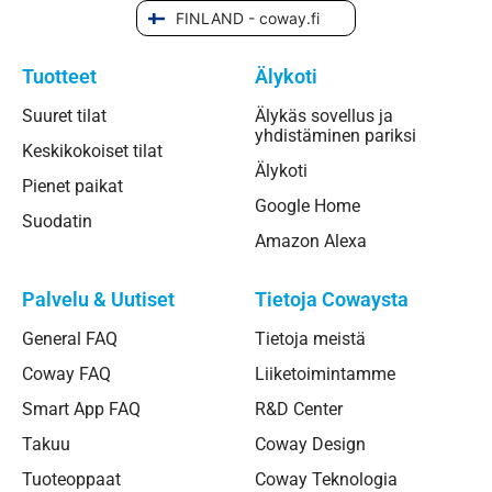
FINLAND - coway.fi
Tuotteet
Älykoti
Suuret tilat
Älykäs sovellus ja
yhdistäminen pariksi
Keskikokoiset tilat
Älykoti
Pienet paikat
Google Home
Suodatin
Amazon Alexa
Palvelu & Uutiset
Tietoja Cowaysta
General FAQ
Tietoja meistä
Coway FAQ
Liiketoimintamme
Smart App FAQ
R&D Center
Takuu
Coway Design
Tuoteoppaat
Coway Teknologia