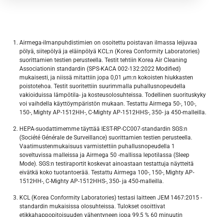
Airmega-ilmanpuhdistimien on osoitettu poistavan ilmassa leijuvaa
pölyä, siitepölyä ja eläinpölyä KCL:n (Korea Conformity Laboratories)
suorittamien testien perusteella. Testit tehtiin Korea Air Cleaning
Associationin standardin (SPS-KACA 002-132:2022 Modified)
mukaisesti, ja niissä mitattiin jopa 0,01 μm:n kokoisten hiukkasten
poistotehoa. Testit suoritettiin suurimmalla puhallusnopeudella
vakioiduissa lämpötila- ja kosteusolosuhteissa. Todellinen suorituskyky
voi vaihdella käyttöympäristön mukaan. Testattu Airmega 50-, 100-,
150-, Mighty AP-1512HH-, C-Mighty AP-1512HHS-, 350- ja 450-malleilla.
HEPA-suodattimemme täyttää IEST-RP-CC007-standardin SGS:n
(Société Générale de Surveillance) suorittamien testien perusteella.
Vaatimustenmukaisuus varmistettiin puhallusnopeudella 1
soveltuvissa malleissa ja Airmega 50 -mallissa lepotilassa (Sleep
Mode). SGS:n testiraportit koskevat ainoastaan testattuja näytteitä
eivätkä koko tuotantoerää. Testattu Airmega 100-, 150-, Mighty AP-
1512HH-, C-Mighty AP-1512HHS-, 350- ja 450-malleilla.
KCL (Korea Conformity Laboratories) testasi laitteen JEM 1467:2015 -
standardin mukaisissa olosuhteissa. Tulokset osoittivat
etikkahappopitoisuuden vähentyneen jopa 99,5 % 60 minuutin