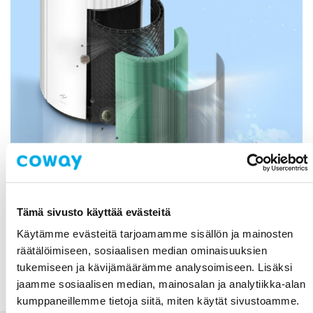
Kolmikerroksinen suodatus
Tämä sivusto käyttää evästeitä
99,999 % puhtaalle ilmalle
Käytämme evästeitä tarjoamamme sisällön ja mainosten
räätälöimiseen, sosiaalisen median ominaisuuksien
Edistynyt kolmivaiheinen järjestelmämme vangitsee
tukemiseen ja kävijämäärämme analysoimiseen. Lisäksi
kaiken karkeasta pölystä ultrahienoihin hiukkasiin,
jaamme sosiaalisen median, mainosalan ja analytiikka-alan
hajuihin ja kaasuihin.
kumppaneillemme tietoja siitä, miten käytät sivustoamme.