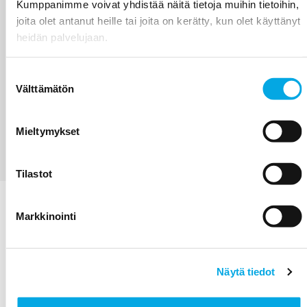
Kumppanimme voivat yhdistää näitä tietoja muihin tietoihin,
joita olet antanut heille tai joita on kerätty, kun olet käyttänyt
heidän palvelujaan.
Suostumuksen
Välttämätön
valinta
Valitse laajasta Coway-suodatinvalikoimasta
elämäntyyliisi sopiva vaihtoehto, asuitpa vilkkaassa
Mieltymykset
kaupunkiympäristössä tai sinulla olisi lemmikkejä ja
allergioita.
Tilastot
Markkinointi
Näytä tiedot