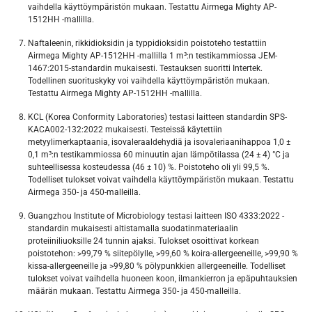
vaihdella käyttöympäristön mukaan. Testattu Airmega Mighty AP-
1512HH -mallilla.
Naftaleenin, rikkidioksidin ja typpidioksidin poistoteho testattiin
Airmega Mighty AP-1512HH -mallilla 1 m³:n testikammiossa JEM-
1467:2015-standardin mukaisesti. Testauksen suoritti Intertek.
Todellinen suorituskyky voi vaihdella käyttöympäristön mukaan.
Testattu Airmega Mighty AP-1512HH -mallilla.
KCL (Korea Conformity Laboratories) testasi laitteen standardin SPS-
KACA002-132:2022 mukaisesti. Testeissä käytettiin
metyylimerkaptaania, isovaleraaldehydiä ja isovaleriaanihappoa 1,0 ±
0,1 m³:n testikammiossa 60 minuutin ajan lämpötilassa (24 ± 4) °C ja
suhteellisessa kosteudessa (46 ± 10) %. Poistoteho oli yli 99,5 %.
Todelliset tulokset voivat vaihdella käyttöympäristön mukaan. Testattu
Airmega 350- ja 450-malleilla.
Guangzhou Institute of Microbiology testasi laitteen ISO 4333:2022 -
standardin mukaisesti altistamalla suodatinmateriaalin
proteiiniliuoksille 24 tunnin ajaksi. Tulokset osoittivat korkean
poistotehon: >99,79 % siitepölylle, >99,60 % koira-allergeeneille, >99,90 %
kissa-allergeeneille ja >99,80 % pölypunkkien allergeeneille. Todelliset
tulokset voivat vaihdella huoneen koon, ilmankierron ja epäpuhtauksien
määrän mukaan. Testattu Airmega 350- ja 450-malleilla.