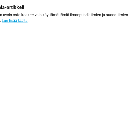
ia-artikkeli
än avoin osto koskee vain käyttämättömiä ilmanpuhdistimien ja suodattimien
a.
Lue lisää täältä
.