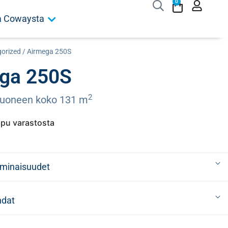
0
ja Cowaysta
orized
/ Airmega 250S
ga 250S
2
huoneen koko 131 m
pu varastosta
ominaisuudet
hdat