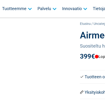
Tuotteemme
Palvelu
Innovaatio
Tieto
Etusivu
/
Uncateg
Airme
Suositeltu 
399
€
Lop
Tuotteen 
Yksityisko