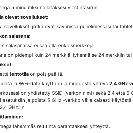
mega 5 minuutiksi nollataksesi viestintäsirun.
lla olevat sovellukset:
ki sovellukset, jotka ovat käynnissä puhelimessasi tai tablet
kon salasana:
n salasanassa ei saa olla erikoismerkkejä.
ana on pidempi kuin 24 merkkiä, lyhennä se 24 merkkiin ta
kset:
 että
lentotila
on pois päältä.
lidata ja WiFi-data käyttöön ja muodosta yhteys
2,4 GHz v
erkossasi on yhdistetty SSID (verkon nimi) sekä 2,4 että 5 
si asetuksiin ja poista 5 GHz -verkko väliaikaisesti käytöst
2,4 GHz:iin.
oittaminen:
rmega lähemmäs reititintä parantaaksesi yhteyttä.