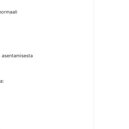
normaali
n asentamisesta
a:
.