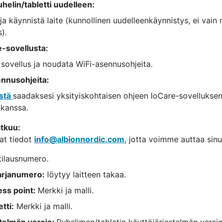
helin/tabletti uudelleen:
 käynnistä laite (kunnollinen uudelleenkäynnistys, ei vain 
).
e-sovellusta:
 sovellus ja noudata WiFi-asennusohjeita.
nnusohjeita:
ästä
saadaksesi yksityiskohtaisen ohjeen IoCare-sovellukse
kanssa.
tkuu:
at tiedot
info@albionnordic.com
, jotta voimme auttaa sinu
tilausnumero.
arjanumero:
löytyy laitteen takaa.
ess point:
Merkki ja malli.
tti:
Merkki ja malli.
stelmän versio:
Puhelimen/tabletin käyttöjärjestelmän versio