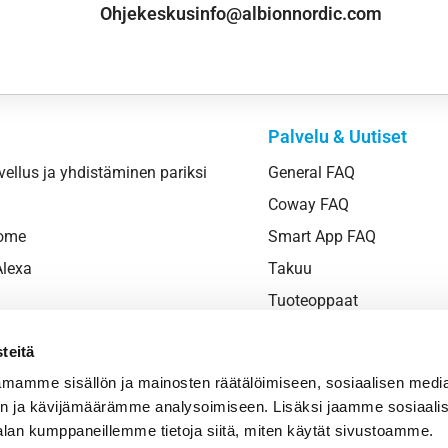
Ohjekeskus
info@albionnordic.com
Palvelu & Uutiset
vellus ja yhdistäminen pariksi
General FAQ
Coway FAQ
Home
Smart App FAQ
lexa
Takuu
Tuoteoppaat
Newsroom
teitä
Palvelua
mamme sisällön ja mainosten räätälöimiseen, sosiaalisen medi
n ja kävijämäärämme analysoimiseen. Lisäksi jaamme sosiaali
alan kumppaneillemme tietoja siitä, miten käytät sivustoamme.