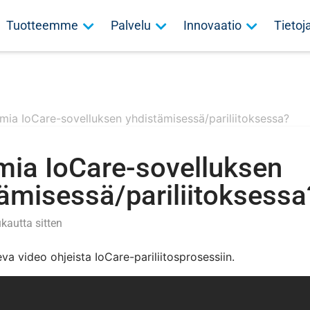
Tuotteemme
Palvelu
Innovaatio
Tieto
mia IoCare-sovelluksen yhdistämisessä/pariliitoksessa?
mia IoCare-sovelluksen
ämisessä/pariliitoksessa
ukautta sitten
eva video ohjeista IoCare-pariliitosprosessiin.