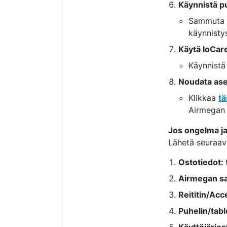
Käynnistä pu
Sammuta ja
käynnistys
Käytä IoCar
Käynnistä
Noudata ase
Klikkaa
t
Airmegan 
Jos ongelma ja
Lähetä seuraav
Ostotiedot:
Airmegan s
Reititin/Acc
Puhelin/table
Käyttöjärje