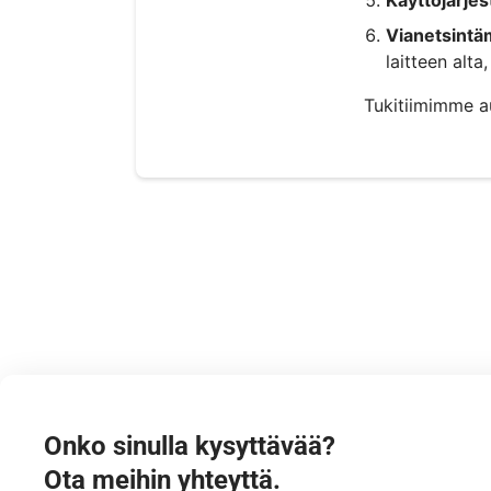
Vianetsintäm
laitteen alta
Tukitiimimme a
Onko sinulla kysyttävää?
Ota meihin yhteyttä.