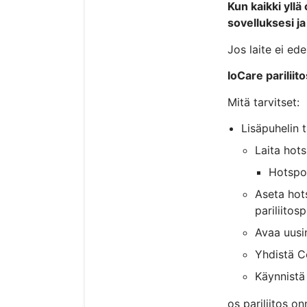
Kun kaikki yllä
sovelluksesi j
Jos laite ei ed
IoCare parilii
Mitä tarvitset:
Lisäpuhelin t
Laita hots
Hotspot
Aseta hot
pariliitos
Avaa uusi
Yhdistä C
Käynnistä 
os pariliitos o