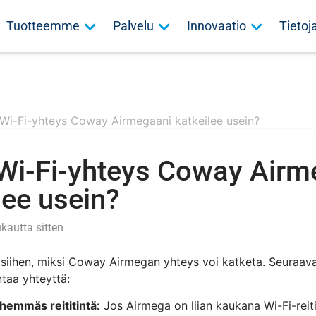
Tuotteemme
Palvelu
Innovaatio
Tieto
 Wi-Fi-yhteys Coway Airmegaani katkeilee usein?
Wi-Fi-yhteys Coway Airm
lee usein?
ukautta sitten
 siihen, miksi Coway Airmegan yhteys voi katketa. Seuraava
taa yhteyttä:
lähemmäs reititintä:
Jos Airmega on liian kaukana Wi-Fi-reiti