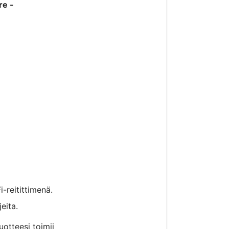
re -
-reitittimenä.
eita.
uotteesi toimii