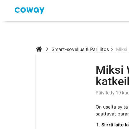
Smart-sovellus & Pariliitos
Miksi
Miksi 
katkei
Päivitetty 19 ku
On useita syitä
saattavat paran
Siirrä laite 