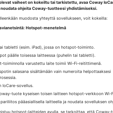
 olevat vaiheet on kokeiltu tai tarkistettu, avaa Coway IoCa
a noudata ohjeita Coway-tuotteesi yhdistämiseksi.
elleenkään muodosta yhteyttä sovellukseen, voit kokeilla:
tosvianetsintä: Hotspot-menetelmä
ai tabletti (esim. iPad), jossa on hotspot-toiminto.
pot päälle toisessa laitteessa (puhelin tai tabletti).
-toiminnolla varustettu laite toimii Wi-Fi-reitittimenä.
spotin salasana sisältämään vain numeroita helpottaaksesi
prosessia.
n IoCare-sovellus.
oway-tuote kyseisen toisen laitteen hotspot-verkkoon Wi-Fi
pariliitos pääasiallisella laitteella ja noudata sovelluksen ohj
nnistuu hotspot-laitteiden avulla, se tarkoittaa, että Coway-t