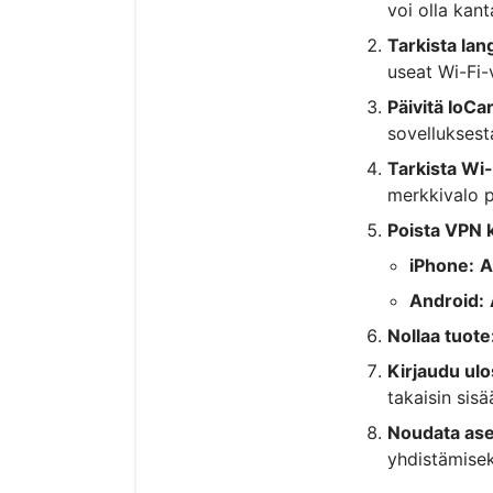
voi olla kant
Tarkista lan
useat Wi-Fi-v
Päivitä IoCa
sovelluksest
Tarkista Wi-F
merkkivalo p
Poista VPN 
iPhone:
A
Android:
Nollaa tuote
Kirjaudu ulo
takaisin sisä
Noudata ase
yhdistämisek