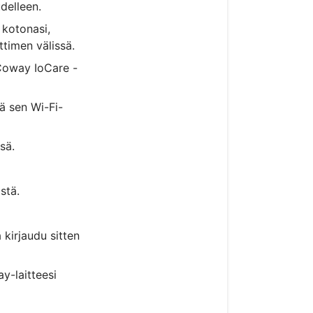
udelleen.
 kotonasi,
ttimen välissä.
 Coway IoCare -
tä sen Wi-Fi-
sä.
stä.
 kirjaudu sitten
y-laitteesi