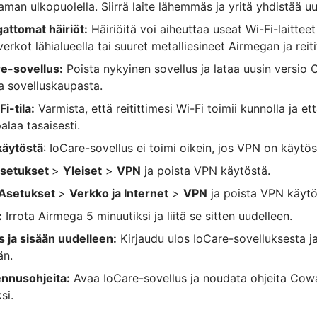
aman ulkopuolella. Siirrä laite lähemmäs ja yritä yhdistää u
gattomat häiriöt:
Häiriöitä voi aiheuttaa useat Wi-Fi-laitteet
erkot lähialueella tai suuret metalliesineet Airmegan ja reiti
re-sovellus:
Poista nykyinen sovellus ja lataa uusin versio
a sovelluskaupasta.
i-tila:
Varmista, että reitittimesi Wi-Fi toimii kunnolla ja et
alaa tasaisesti.
käytöstä
: IoCare-sovellus ei toimi oikein, jos VPN on käytös
setukset
>
Yleiset
>
VPN
ja poista VPN käytöstä.
Asetukset
>
Verkko ja Internet
>
VPN
ja poista VPN käytö
:
Irrota Airmega 5 minuutiksi ja liitä se sitten uudelleen.
s ja sisään uudelleen:
Kirjaudu ulos IoCare-sovelluksesta ja
än.
nnusohjeita:
Avaa IoCare-sovellus ja noudata ohjeita Cowa
si.