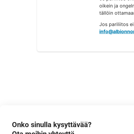
oikein ja ongel
tällöin ottamaa
Jos pariliitos 
info@albionno
Onko sinulla kysyttävää?
Ota meihin yhteyttä.