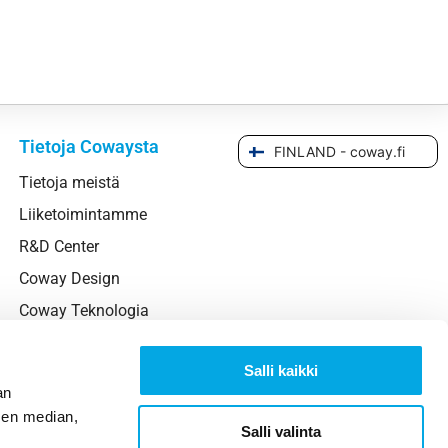
Tietoja Cowaysta
FINLAND - coway.fi
Tietoja meistä
Liiketoimintamme
R&D Center
Coway Design
Coway Teknologia
Kestävyys
Salli kaikki
Globaali verkostomme
an
Rekisteröi tuotteesi
sen median,
Salli valinta