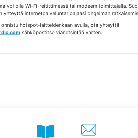
ma voi olla Wi-Fi-reitittimessä tai modeemitoimittajalla. Su
n yhteyttä internetpalveluntarjoajaasi ongelman ratkaisemis
ei onnistu hotspot-laitteidenkaan avulla, ota yhteyttä
rdic.com
sähköpostitse vianetsintää varten.