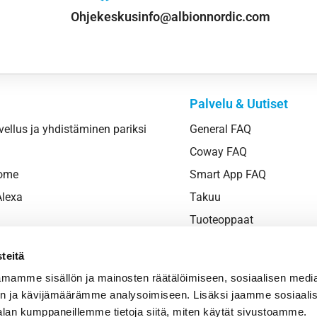
Ohjekeskus
info@albionnordic.com
Palvelu & Uutiset
vellus ja yhdistäminen pariksi
General FAQ
Coway FAQ
Home
Smart App FAQ
lexa
Takuu
Tuoteoppaat
Newsroom
teitä
Palvelua
mamme sisällön ja mainosten räätälöimiseen, sosiaalisen medi
n ja kävijämäärämme analysoimiseen. Lisäksi jaamme sosiaali
alan kumppaneillemme tietoja siitä, miten käytät sivustoamme.