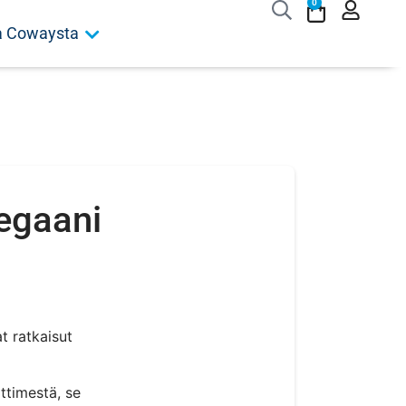
0
ja Cowaysta
egaani
t ratkaisut
ttimestä, se